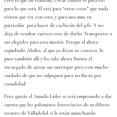
Pero es que en realidad, Óscar Puente es para eso
para lo que está. El está para “otras cosas” que nada
tienen que ver con esto, y para una muy en
particular: para hacer de cachicán del jefe. Y no
deja de resultar curioso esto de darles Transportes a
sus elegidos para esta misión. Porque al ahora
repudiado Ábalos, al que ya dicen ni conocer, lo
puso también allí y ha sido ahora Puente el
encargado de airear sus zurraspas pero con mucho
cuidado de que no salpiquen para arriba ni por
casualidad.
Pero quizás el Amado Líder se está empezando a dar
cuenta que los palominos ferroviarios de su dilecto
recuero de Valladolid si le están manchando