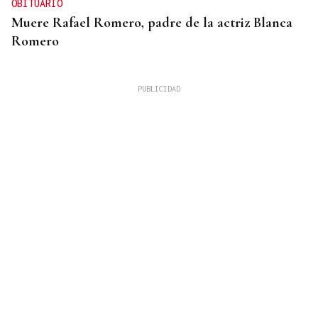
OBITUARIO
Muere Rafael Romero, padre de la actriz Blanca
Romero
ALERTA DE UN PARTICULAR
Rescatado un joven tras caer al río Arenteiro
durante la Festa do Pulpo en O Carballiño