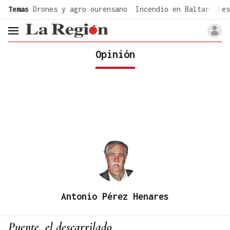
common.go-to-content
Temas
Drones y agro ourensano
Incendio en Baltar
Fes
header.menu.open
Opinión
Antonio Pérez Henares
Puente, el descarrilado