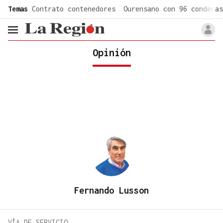
common.go-to-content
Temas
Contrato contenedores
Ourensano con 96 condenas
header.menu.open
Opinión
Fernando Lusson
VÍA DE SERVICIO