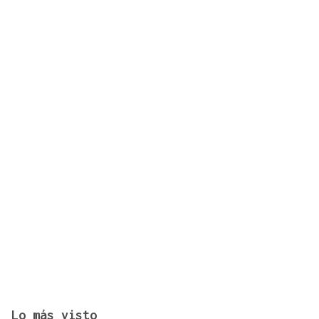
La UEFA admite el pago a la supuesta amante de
Infantino
Lo más visto