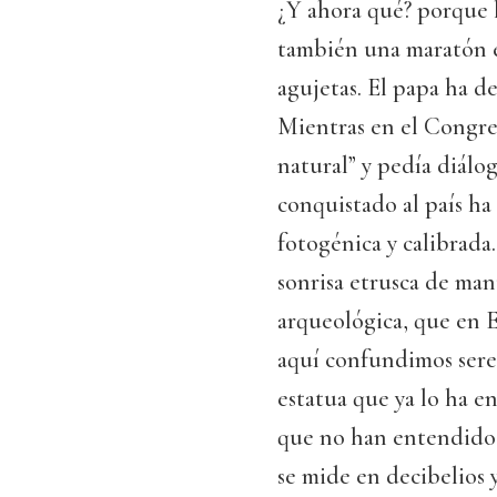
¿Y ahora qué? porque l
también una maratón 
agujetas. El papa ha d
Mientras en el Congres
natural” y pedía diálo
conquistado al país ha
fotogénica y calibrada
sonrisa etrusca de manu
arqueológica, que en 
aquí confundimos sere
estatua que ya lo ha e
que no han entendido 
se mide en decibelios y