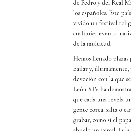
de Pedro y del Real Ma
los españoles. Este pa
vivido un festival rel
cualquier evento masi
de la multitud.
Hemos llenado plazas pa
bailar y, últimamente,
devoción con la que se
León XIV ha demostrad
que cada una revela un
gente corea, salta o ca
grabar, como si el pap
abuelo universal. Es la