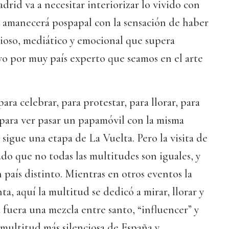
drid va a necesitar interiorizar lo vivido con
ís amanecerá pospapal con la sensación de haber
igioso, mediático y emocional que supera
vo por muy país experto que seamos en el arte
ra celebrar, para protestar, para llorar, para
 para ver pasar un papamóvil con la misma
 sigue una etapa de La Vuelta. Pero la visita de
o que no todas las multitudes son iguales, y
 país distinto. Mientras en otros eventos la
nta, aquí la multitud se dedicó a mirar, llorar y
a fuera una mezcla entre santo, “influencer” y
 multitud más silenciosa de España y,