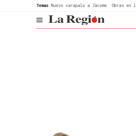
common.go-to-content
Temas
Nuevo varapalo a Jácome
Obras en l
header.menu.open