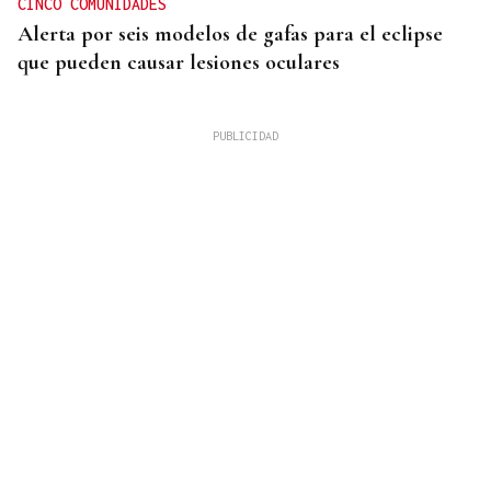
CINCO COMUNIDADES
Alerta por seis modelos de gafas para el eclipse
que pueden causar lesiones oculares
HUELVA EN LLAMAS
El incendio forestal de Niebla roza las 20.000
hectáreas y está fuera de capacidad de extinción