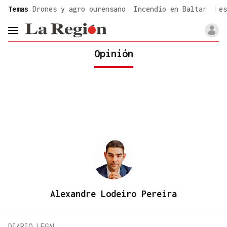
common.go-to-content
Temas
Drones y agro ourensano
Incendio en Baltar
Fes
header.menu.open
Opinión
Alexandre Lodeiro Pereira
DIARIO LEGAL