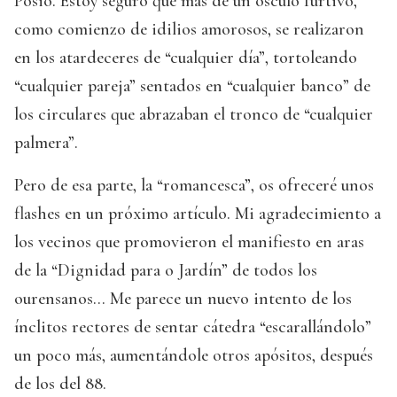
Posio. Estoy seguro que más de un ósculo furtivo,
como comienzo de idilios amorosos, se realizaron
en los atardeceres de “cualquier día”, tortoleando
“cualquier pareja” sentados en “cualquier banco” de
los circulares que abrazaban el tronco de “cualquier
palmera”.
Pero de esa parte, la “romancesca”, os ofreceré unos
flashes en un próximo artículo. Mi agradecimiento a
los vecinos que promovieron el manifiesto en aras
de la “Dignidad para o Jardín” de todos los
ourensanos… Me parece un nuevo intento de los
ínclitos rectores de sentar cátedra “escarallándolo”
un poco más, aumentándole otros apósitos, después
de los del 88.