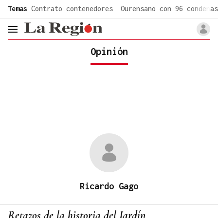
common.go-to-content
Temas
Contrato contenedores
Ourensano con 96 condenas
header.menu.open
Opinión
Ricardo Gago
Retazos de la historia del Jardín