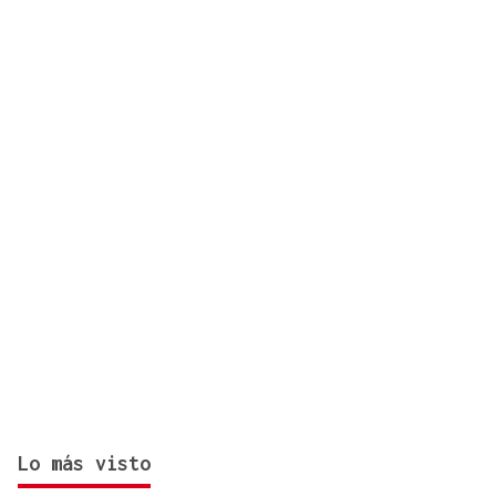
se salda con un herido en una pierna
Lo más visto