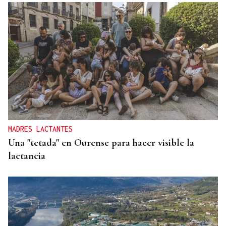
Pilar Cernuda
CRÓNICA PERSONAL
El empeño del rey con Ceuta
MADRES LACTANTES
Una "tetada" en Ourense para hacer visible la
lactancia