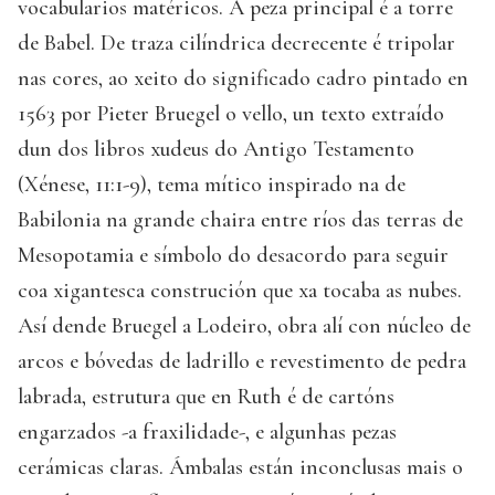
vocabularios matéricos. A peza principal é a torre
de Babel. De traza cilíndrica decrecente é tripolar
nas cores, ao xeito do significado cadro pintado en
1563 por Pieter Bruegel o vello, un texto extraído
dun dos libros xudeus do Antigo Testamento
(Xénese, 11:1-9), tema mítico inspirado na de
Babilonia na grande chaira entre ríos das terras de
Mesopotamia e símbolo do desacordo para seguir
coa xigantesca construción que xa tocaba as nubes.
Así dende Bruegel a Lodeiro, obra alí con núcleo de
arcos e bóvedas de ladrillo e revestimento de pedra
labrada, estrutura que en Ruth é de cartóns
engarzados -a fraxilidade-, e algunhas pezas
cerámicas claras. Ámbalas están inconclusas mais o