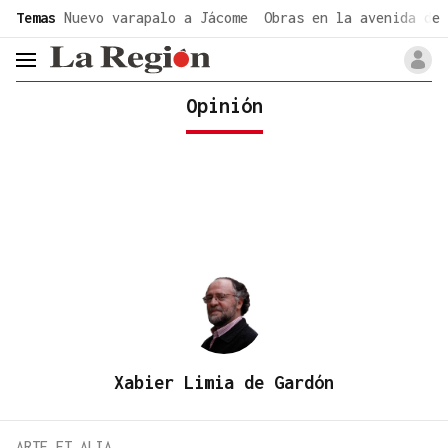
common.go-to-content
Temas
Nuevo varapalo a Jácome
Obras en la avenida de 
header.menu.open
Opinión
Xabier Limia de Gardón
ARTE ET ALIA