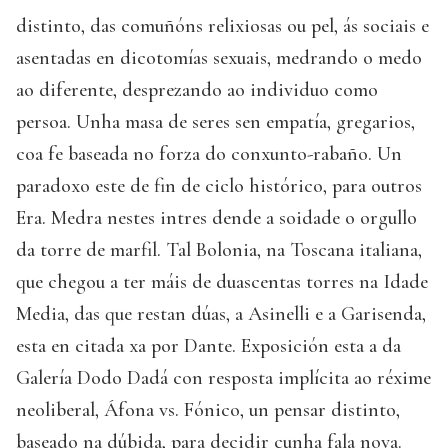
distinto, das comuñóns relixiosas ou pel, ás sociais e
asentadas en dicotomías sexuais, medrando o medo
ao diferente, desprezando ao individuo como
persoa. Unha masa de seres sen empatía, gregarios,
coa fe baseada no forza do conxunto-rabaño. Un
paradoxo este de fin de ciclo histórico, para outros
Era. Medra nestes intres dende a soidade o orgullo
da torre de marfil. Tal Bolonia, na Toscana italiana,
que chegou a ter máis de duascentas torres na Idade
Media, das que restan dúas, a Asinelli e a Garisenda,
esta en citada xa por Dante. Exposición esta a da
Galería Dodo Dadá con resposta implícita ao réxime
neoliberal, Áfona vs. Fónico, un pensar distinto,
baseado na dúbida, para decidir cunha fala nova.