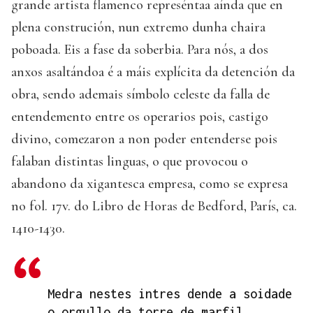
grande artista flamenco represéntaa aínda que en
plena construción, nun extremo dunha chaira
poboada. Eis a fase da soberbia. Para nós, a dos
anxos asaltándoa é a máis explícita da detención da
obra, sendo ademais símbolo celeste da falla de
entendemento entre os operarios pois, castigo
divino, comezaron a non poder entenderse pois
falaban distintas linguas, o que provocou o
abandono da xigantesca empresa, como se expresa
no fol. 17v. do Libro de Horas de Bedford, París, ca.
1410-1430.
Medra nestes intres dende a soidade
o orgullo da torre de marfil