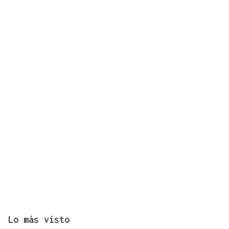
China moviliza 7.200 millones para sostener la
Bolsa y reforzar sus sectores tecnológicos
Lo más visto