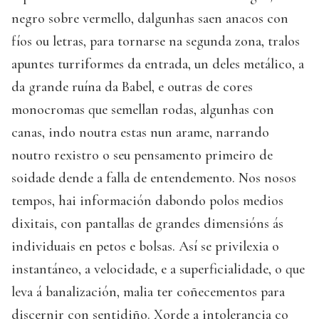
negro sobre vermello, dalgunhas saen anacos con
fíos ou letras, para tornarse na segunda zona, tralos
apuntes turriformes da entrada, un deles metálico, a
da grande ruína da Babel, e outras de cores
monocromas que semellan rodas, algunhas con
canas, indo noutra estas nun arame, narrando
noutro rexistro o seu pensamento primeiro de
soidade dende a falla de entendemento. Nos nosos
tempos, hai información dabondo polos medios
dixitais, con pantallas de grandes dimensións ás
individuais en petos e bolsas. Así se privilexia o
instantáneo, a velocidade, e a superficialidade, o que
leva á banalización, malia ter coñecementos para
discernir con sentidiño. Xorde a intolerancia co