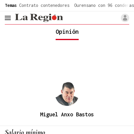
common.go-to-content
Temas
Contrato contenedores
Ourensano con 96 condenas
header.menu.open
Opinión
Miguel Anxo Bastos
Salario mínimo