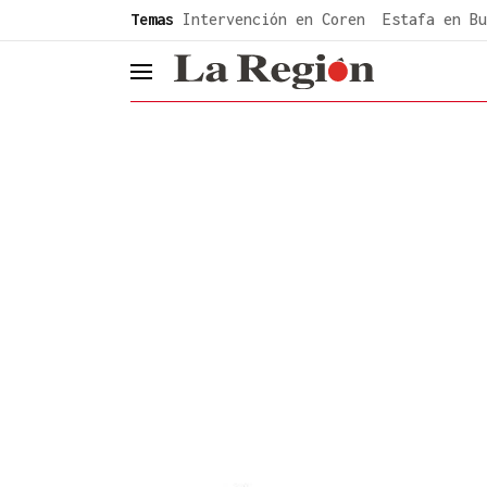
common.go-to-content
Temas
Intervención en Coren
Estafa en Bu
header.menu.open