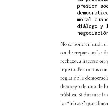
presión so
democrátic
moral cuan
diálogo y 
negociació
No se pone en duda el
o a discrepar con las d
rechazo, a hacerse oír 
injusto. Pero actos co
reglas de la democraci
desapego de uno de los
pública. Si durante la
los “héroes” que alimen