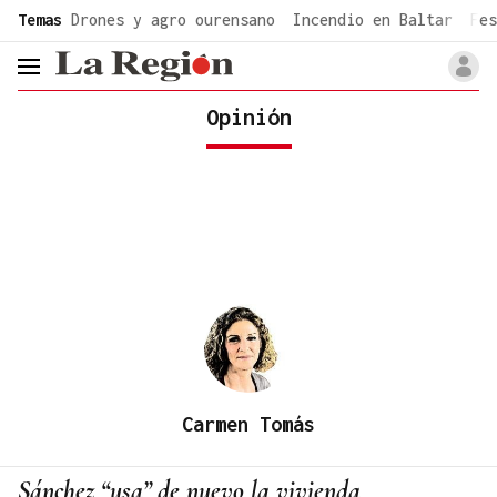
common.go-to-content
Temas
Drones y agro ourensano
Incendio en Baltar
Fes
header.menu.open
Opinión
Carmen Tomás
Sánchez “usa” de nuevo la vivienda