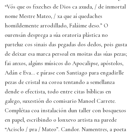
“Vós que os fixeches de Dios ca axuda, / de inmortal
nome Mestre Mateo, / xa que aí quedaches
homildemente arrodillado, Faláime deso.” O
ourensán desprega a súa oratoria plástica no
parteluz cos sinais das pegadas dos dedos, pois gusta
de deixar esa marca persoal en moitas das súas pezas;
fai anxos, algúns músicos do Apocalipse, apóstolos,
Adán e Eva... e párase con Santiago para engadirlle
pezas de cristal na coroa tentando a semellanza
dende o efectista, todo entre citas bíblicas en
galego, suxestión do comisario Manoel Carrete.
Complétaa coa instalación dun taller con bosquexos
en papel, escribindo o lonxevo artista na parede
“Acisclo / pra / Mateo”. Candor. Namentres, a poeta