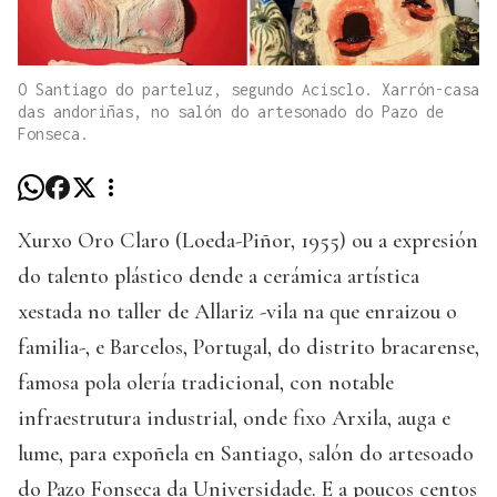
O Santiago do parteluz, segundo Acisclo. Xarrón-casa
das andoriñas, no salón do artesonado do Pazo de
Fonseca.
Xurxo Oro Claro (Loeda-Piñor, 1955) ou a expresión
do talento plástico dende a cerámica artística
xestada no taller de Allariz -vila na que enraizou o
familia-, e Barcelos, Portugal, do distrito bracarense,
famosa pola olería tradicional, con notable
infraestrutura industrial, onde fixo Arxila, auga e
lume, para expoñela en Santiago, salón do artesoado
do Pazo Fonseca da Universidade. E a poucos centos