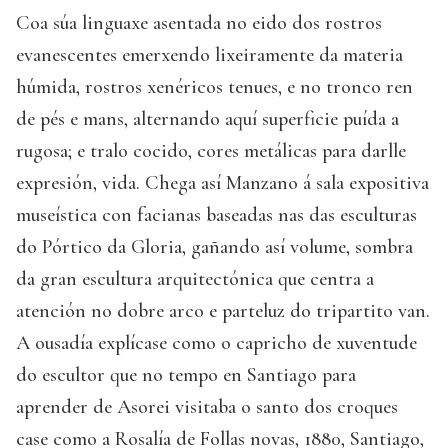
Coa súa linguaxe asentada no eido dos rostros
evanescentes emerxendo lixeiramente da materia
húmida, rostros xenéricos tenues, e no tronco ren
de pés e mans, alternando aquí superficie puída a
rugosa; e tralo cocido, cores metálicas para darlle
expresión, vida. Chega así Manzano á sala expositiva
museística con facianas baseadas nas das esculturas
do Pórtico da Gloria, gañando así volume, sombra
da gran escultura arquitectónica que centra a
atención no dobre arco e parteluz do tripartito van.
A ousadía explícase como o capricho de xuventude
do escultor que no tempo en Santiago para
aprender de Asorei visitaba o santo dos croques
case como a Rosalía de Follas novas, 1880, Santiago,