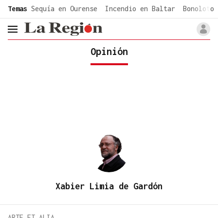
common.go-to-content
Temas
Sequía en Ourense
Incendio en Baltar
Bonoloto 
header.menu.open
Opinión
Xabier Limia de Gardón
ARTE ET ALIA