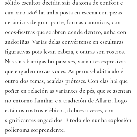
sólido escultor decidiu saír da zona de confort e
cun xiro 180º fai unha posta en escena con pezas
cerámicas de gran porte, formas canónicas, con
ocos-fiestras que se abren dende dentro, unha con
andoriñas. Varias delas convértense en esculturas
figurativas pois levan cabeza, e outras son rostros.
Nas súas barrigas fai paisaxes, variantes expresivas
que engaden novas voces. As pernas-habitáculo é
outro dos temas, acaídas próteses. Con elas hai que
poñer en relación as variantes de pés, que se asentan
no entorno familiar e a tradición de Allariz. Logo
están os rostros efébicos, dobres a veces, con
significantes engadidos. E todo elo nunha explosión
polícroma sorprendente.