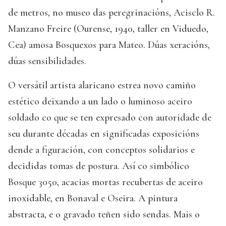
de metros, no museo das peregrinacións, Acisclo R.
Manzano Freire (Ourense, 1940, taller en Viduedo,
Cea) amosa Bosquexos para Mateo. Dúas xeracións,
dúas sensibilidades.
O versátil artista alaricano estrea novo camiño
estético deixando a un lado o luminoso aceiro
soldado co que se ten expresado con autoridade de
seu durante décadas en significadas exposicións
dende a figuración, con conceptos solidarios e
decididas tomas de postura. Así co simbólico
Bosque 3050, acacias mortas recubertas de aceiro
inoxidable, en Bonaval e Oseira. A pintura
abstracta, e o gravado teñen sido sendas. Mais o