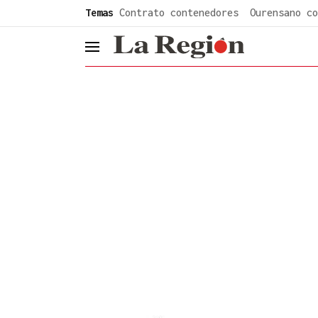
common.go-to-content
Temas
Contrato contenedores
Ourensano co
header.menu.open