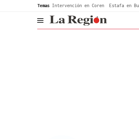
common.go-to-content
Temas
Intervención en Coren
Estafa en Bu
header.menu.open