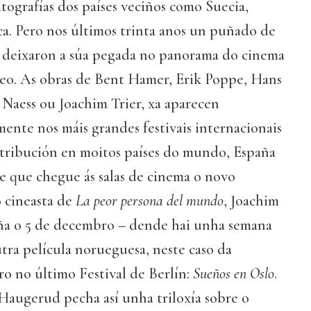
tografías dos países veciños como Suecia,
a. Pero nos últimos trinta anos un puñado de
s deixaron a súa pegada no panorama do cinema
o. As obras de Bent Hamer, Erik Poppe, Hans
 Naess ou Joachim Trier, xa aparecen
ente nos máis grandes festivais internacionais
stribución en moitos países do mundo, España
de que chegue ás salas de cinema o novo
o cineasta de
La peor persona del mundo
, Joachim
aña o 5 de decembro – dende hai unha semana
tra película norueguesa, neste caso da
o no último Festival de Berlín:
Sueños en Oslo
.
Haugerud pecha así unha triloxía sobre o