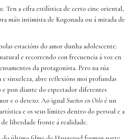
ue
. Ten a cifra estilística de certo cine oriental,
bra máis intimista de Kogonada ou á mirada de
polas estacións do amor dunha adolescente.
 natural e recorrendo con frecuencia á voz en
 pensamentos da protagonista. Pero na súa
 e sinxeleza, abre reflexións moi profundas
 e pon diante do espectador diferentes
mor e o desexo. Ao igual
Sueños en Oslo
é un
artística e os seus límites dentro do persoal e a
 de liberdade fronte á realidade.
s do último filme de Haugerud forman parte