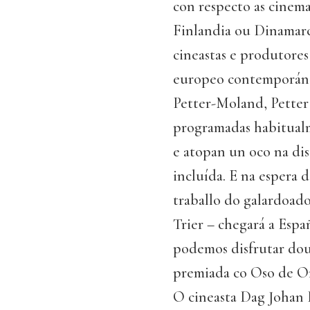
con respecto as cinema
Finlandia ou Dinamarc
cineastas e produtore
europeo contemporáne
Petter-Moland, Petter
programadas habitualm
e atopan un oco na di
incluída. E na espera 
traballo do galardoad
Trier – chegará a Esp
podemos disfrutar dou
premiada co Oso de Or
O cineasta Dag Johan 