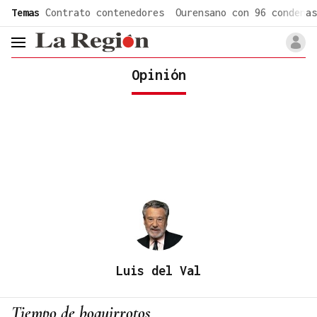
common.go-to-content
Temas
Contrato contenedores
Ourensano con 96 condenas
header.menu.open
Opinión
Luis del Val
Tiempo de boquirrotos