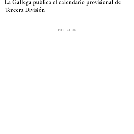
La Gallega publica el calendario provisional de
Tercera División
XIV EDICIÓN
Galería | Celanova regresó a su pasado castrexo,
en fotos