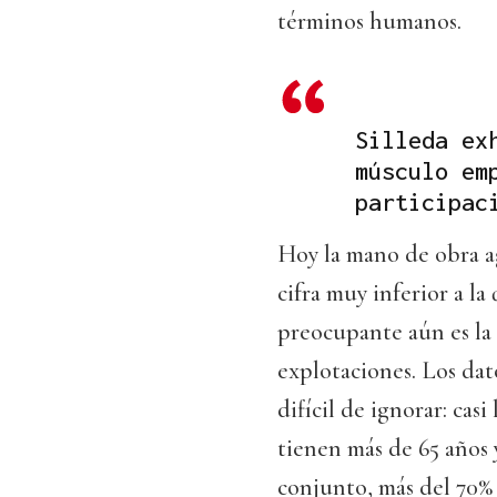
términos humanos.
Silleda ex
músculo em
participac
Hoy la mano de obra ag
cifra muy inferior a la
preocupante aún es la 
explotaciones. Los da
difícil de ignorar: cas
tienen más de 65 años 
conjunto, más del 70% d