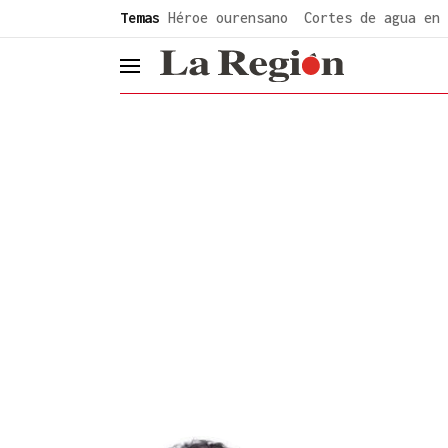
common.go-to-content
Temas
Héroe ourensano
Cortes de agua en 
header.menu.open