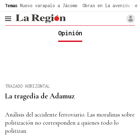
common.go-to-content
Temas
Nuevo varapalo a Jácome
Obras en la avenida de 
header.menu.open
Opinión
TRAZADO HORIZONTAL
La tragedia de Adamuz
Análisis del accidente ferroviario. Las moralinas sobre
politización no corresponden a quienes todo lo
politizan.