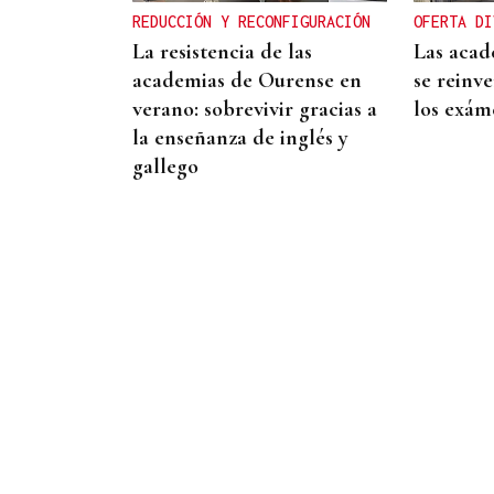
REDUCCIÓN Y RECONFIGURACIÓN
OFERTA DI
La resistencia de las
Las acad
academias de Ourense en
se reinve
verano: sobrevivir gracias a
los exám
la enseñanza de inglés y
gallego
INMOBILIARIA
Una residencia histórica de
Kioto renace de la mano de
Armani