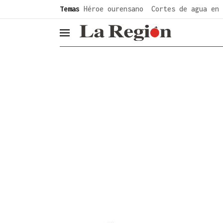
common.go-to-content
Temas
Héroe ourensano
Cortes de agua en 
header.menu.open