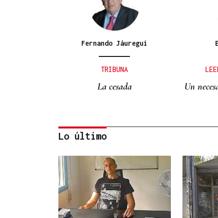
Fernando Jáuregui
TRIBUNA
LEE
La cesada
Un necesa
Lo último
Eduardo Medrano
Primera carrera de Ascot