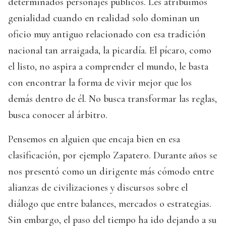
determinados personajes públicos. Les atribuimos
genialidad cuando en realidad solo dominan un
oficio muy antiguo relacionado con esa tradición
nacional tan arraigada, la picardía. El pícaro, como
el listo, no aspira a comprender el mundo, le basta
con encontrar la forma de vivir mejor que los
demás dentro de él. No busca transformar las reglas,
busca conocer al árbitro.
Pensemos en alguien que encaja bien en esa
clasificación, por ejemplo Zapatero. Durante años se
nos presentó como un dirigente más cómodo entre
alianzas de civilizaciones y discursos sobre el
diálogo que entre balances, mercados o estrategias.
Sin embargo, el paso del tiempo ha ido dejando a su