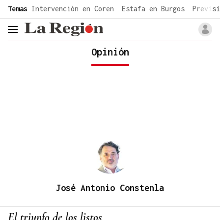
common.go-to-content
Temas
Intervención en Coren
Estafa en Burgos
Previsi
header.menu.open
Opinión
José Antonio Constenla
El triunfo de los listos