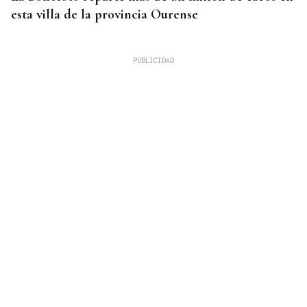
esta villa de la provincia Ourense
GANADORAS
Título de dobles para las hermanas Jorge en el
Cidade de Ourense sin necesidad de final