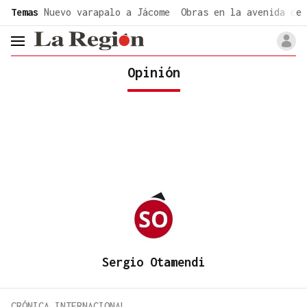
common.go-to-content
Temas
Nuevo varapalo a Jácome
Obras en la avenida de 
header.menu.open
Opinión
Sergio Otamendi
CRÓNICA INTERNACIONAL