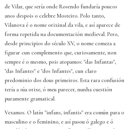
de Vilar, que sería onde Rosendo fundaría poucos
anos despois o celebre Mosteiro. Polo tanto,
Vilanova é o nome orixinal da vila, e así aparece de
forma repetida na documentación medieval. Pero,
desde principios do século XV, o nome comeza a
figurar cun complemento que, curiosamente, non
sempre é o mesmo, pois atopamos: "das Infantas",
"das Infantes" e "dos Infantes", cun claro
predominio dos dous primeiros. Esta rara confusión
tería a súa orixe, ó meu parecer, nunha cuestión
puramente gramatical.
Vexamos. O latín "infans, infantis" era común para o
masculino e o feminino, e así pasou ó galego e ó