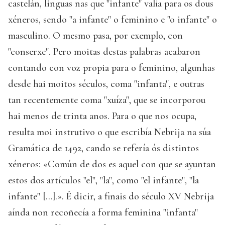
castelán, linguas nas que "infante" valía para os dous
xéneros, sendo "a infante" o feminino e "o infante" o
masculino. O mesmo pasa, por exemplo, con
"conserxe". Pero moitas destas palabras acabaron
contando con voz propia para o feminino, algunhas
desde hai moitos séculos, coma "infanta", e outras
tan recentemente coma "xuíza", que se incorporou
hai menos de trinta anos. Para o que nos ocupa,
resulta moi instrutivo o que escribía Nebrija na súa
Gramática de 1492, cando se refería ós distintos
xéneros: «Común de dos es aquel con que se ayuntan
estos dos artículos "el", "la", como "el infante", "la
infante" [...].». É dicir, a finais do século XV Nebrija
aínda non recoñecía a forma feminina "infanta"