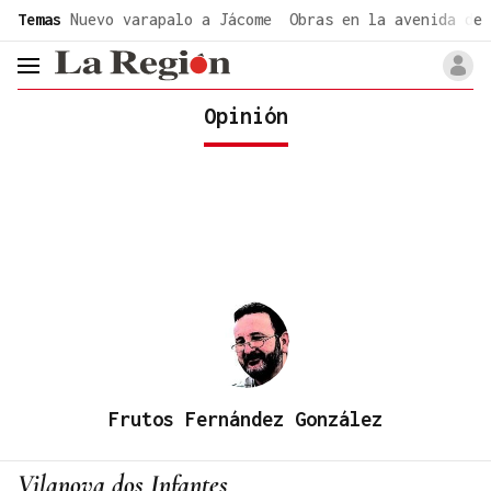
common.go-to-content
Temas
Nuevo varapalo a Jácome
Obras en la avenida de 
header.menu.open
Opinión
Frutos Fernández González
Vilanova dos Infantes