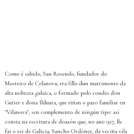
Como é sabido, San Rosendo, fundador do
Mosteiro de Celanova, era fillo dun matrimonio da
alta nobreza galaica, o formado polo condes don
Gutier e dona Ilduara, que tiñan o pazo familiar en
"Vilanova", sen complemento de ningún tipo: así
consta na escritura de doazón que, no ano 927, lle
fai o rei de Galicia, Sancho Ordóñez, da veciña vila