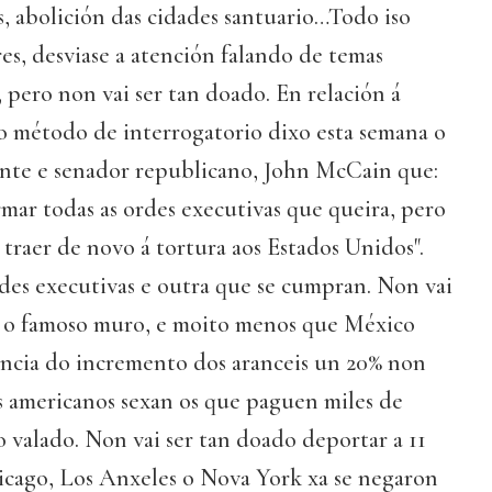
, abolición das cidades santuario…Todo iso
res, desviase a atención falando de temas
, pero non vai ser tan doado. En relación á
mo método de interrogatorio dixo esta semana o
ente e senador republicano, John McCain que:
mar todas as ordes executivas que queira, pero
os traer de novo á tortura aos Estados Unidos".
des executivas e outra que se cumpran. Non vai
r o famoso muro, e moito menos que México
encia do incremento dos aranceis un 20% non
 os americanos sexan os que paguen miles de
o valado. Non vai ser tan doado deportar a 11
hicago, Los Anxeles o Nova York xa se negaron