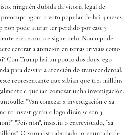
isto, ninguén dubida da vitoria legal de
 preocupa agora o voto popular de hai 4 meses,
 non pode aturar ter perdido por case 3
mente ese reconto e sigue nelo. Non o pode
ere centrar a atención en temas triviais como
sfai? Con Trump hai un pouco dos dous, ego
onda para desviar a atención do transcendental.
a este representante que sabían que tres millóns
galmente e que ían comezar unha investigación.
untoulle: "Van comezar a investigación e xa
meiro investigarán e logo dirán se son 3
on?". "Pois non", insistiu o entrevistado, "xa
illóns". O xornalista abraiado, preguntalle de