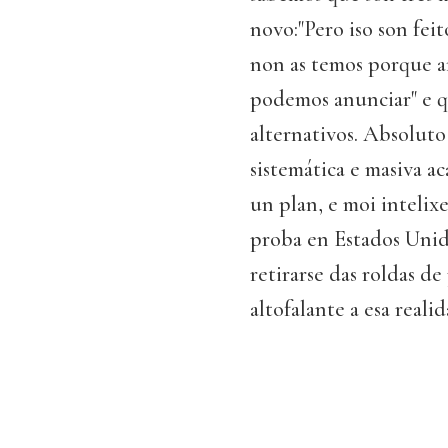
novo:"Pero iso son feit
non as temos porque aí
podemos anunciar" e q
alternativos. Absoluto
sistemática e masiva a
un plan, e moi intelix
proba en Estados Unid
retirarse das roldas d
altofalante a esa real