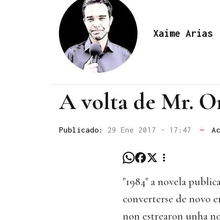
Xaime Arias
A volta de Mr. O
Publicado:
29 Ene 2017 - 17:47
—
A
"1984" a novela publi
converterse de novo e
non estrearon unha no