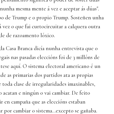
 nunha mesma mente á vez e aceptar ás dúas".
uipo de Trump e o propio Trump. Sosteñen unha
á vez o que fai curtocircuitar a calquera outra
e de razoamento lóxico.
da Casa Branca dicía nunha entrevista que o
gais nas pasadas eleccións foi de 3 millóns de
tese aquí. O sistema electoral americano é un
de as primarias dos partidos ata as propias
e toda clase de irregularidades imaxinables,
o acatan e ningún o vai cambiar. De feito
ir en campaña que as eleccións estaban
ar por cambiar o sistema…excepto se gañaba.