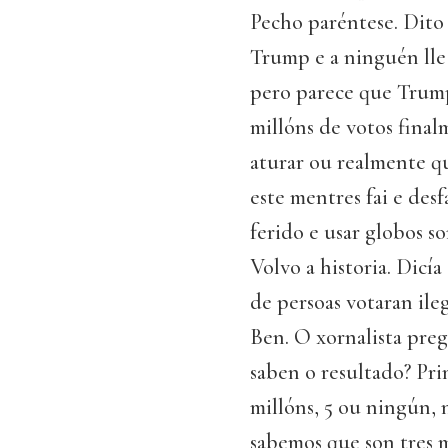
Pecho paréntese. Dito 
Trump e a ninguén lle
pero parece que Trump
millóns de votos final
aturar ou realmente qu
este mentres fai e de
ferido e usar globos s
Volvo a historia. Dicí
de persoas votaran ile
Ben. O xornalista preg
saben o resultado? Pri
millóns, 5 ou ningún, n
sabemos que son tres m