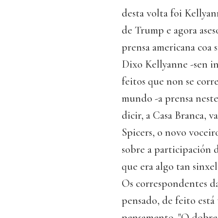
desta volta foi Kelly
de Trump e agora aseso
prensa americana coa sú
Dixo Kellyanne -sen in
feitos que non se corr
mundo -a prensa neste c
dicir, a Casa Branca, 
Spicers, o novo voceir
sobre a participación
que era algo tan sinxe
Os correspondentes da
pensado, de feito está
pensamento. "O dobre 