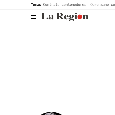
common.go-to-content
Temas
Contrato contenedores
Ourensano co
header.menu.open