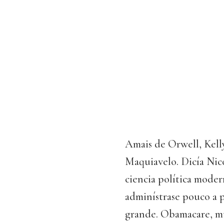
Amais de Orwell, Kel
Maquiavelo. Dicía Nico
ciencia política moder
adminístrase pouco a
grande. Obamacare, mu