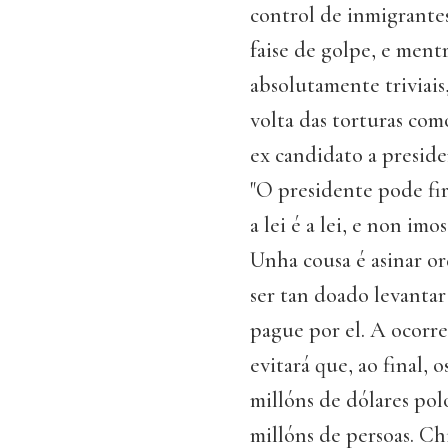
control de inmigrantes
faise de golpe, e ment
absolutamente triviais
volta das torturas co
ex candidato a presid
"O presidente pode fir
a lei é a lei, e non im
Unha cousa é asinar or
ser tan doado levanta
pague por el. A ocorr
evitará que, ao final,
millóns de dólares pol
millóns de persoas. C