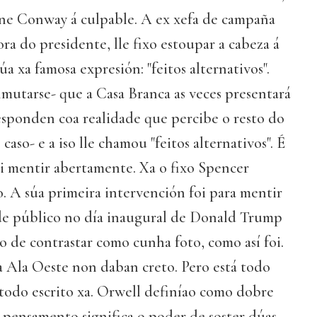
anne Conway á culpable. A ex xefa de campaña
ra do presidente, lle fixo estoupar a cabeza á
a xa famosa expresión: "feitos alternativos".
mutarse- que a Casa Branca as veces presentará
esponden coa realidade que percibe o resto do
aso- e a iso lle chamou "feitos alternativos". É
vai mentir abertamente. Xa o fixo Spencer
o. A súa primeira intervención foi para mentir
 de público no día inaugural de Donald Trump
lo de contrastar como cunha foto, como así foi.
 Ala Oeste non daban creto. Pero está todo
 todo escrito xa. Orwell definíao como dobre
pensamento significa o poder de soster dúas