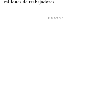
millones de trabajadores
Mariluz Villar
MUJERES
La memoria perdida