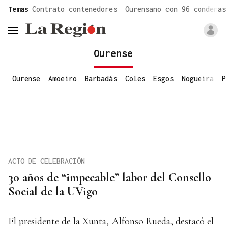
common.go-to-content
Temas
Contrato contenedores
Ourensano con 96 condenas
header.menu.open
Ourense
Ourense
Amoeiro
Barbadás
Coles
Esgos
Nogueira
P
ACTO DE CELEBRACIÓN
30 años de “impecable” labor del Consello
Social de la UVigo
El presidente de la Xunta, Alfonso Rueda, destacó el