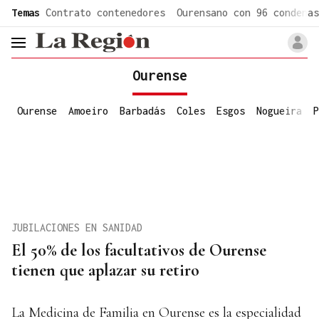
common.go-to-content
Temas
Contrato contenedores
Ourensano con 96 condenas
header.menu.open
Ourense
Ourense
Amoeiro
Barbadás
Coles
Esgos
Nogueira
P
JUBILACIONES EN SANIDAD
El 50% de los facultativos de Ourense
tienen que aplazar su retiro
La Medicina de Familia en Ourense es la especialidad