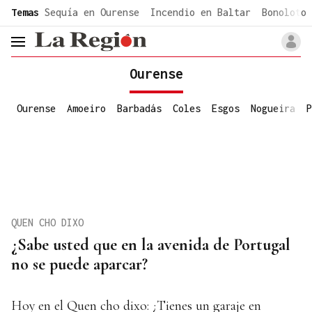
common.go-to-content
Temas
Sequía en Ourense
Incendio en Baltar
Bonoloto 
header.menu.open
Ourense
Ourense
Amoeiro
Barbadás
Coles
Esgos
Nogueira
P
QUEN CHO DIXO
¿Sabe usted que en la avenida de Portugal
no se puede aparcar?
Hoy en el Quen cho dixo: ¿Tienes un garaje en