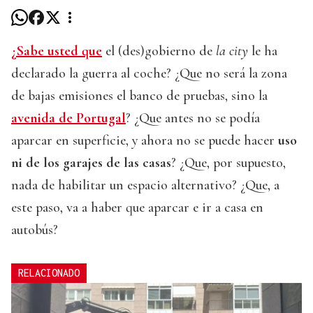
¿Sabe usted que
el (des)gobierno de
la city
le ha
declarado la guerra al coche? ¿Que no será la zona
de bajas emisiones el banco de pruebas, sino la
avenida de Portugal
? ¿Que antes no se podía
aparcar en superficie, y ahora no se puede hacer
uso
ni de los garajes de las casas
? ¿Que, por supuesto,
nada de habilitar un espacio alternativo? ¿Que, a
este paso, va a haber que aparcar e ir a casa en
autobús?
RELACIONADO