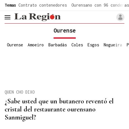
common.go-to-content
Temas
Contrato contenedores
Ourensano con 96 condenas
header.menu.open
Ourense
Ourense
Amoeiro
Barbadás
Coles
Esgos
Nogueira
P
QUEN CHO DIXO
¿Sabe usted que un butanero reventó el
cristal del restaurante ourensano
Sanmiguel?