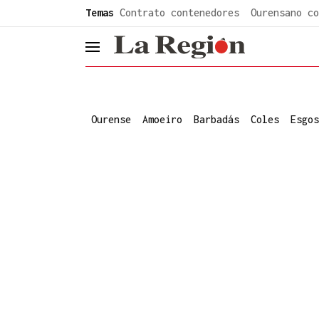
common.go-to-content
Temas
Contrato contenedores
Ourensano co
header.menu.open
Ourense
Amoeiro
Barbadás
Coles
Esgos