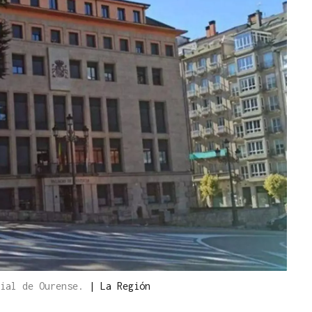
cial de Ourense.
|
La Región