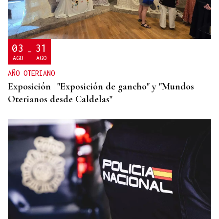
Una "tetada" en Ourense para hacer visible la
lactancia
03
31
-
AGO
AGO
AÑO OTERIANO
Exposición | "Exposición de gancho" y "Mundos
Oterianos desde Caldelas"