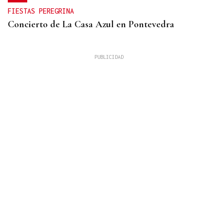
FIESTAS PEREGRINA
Concierto de La Casa Azul en Pontevedra
SUFRIÓ UNA CAÍDA
Desaparecido un hombre de avanzada edad en una
zona de monte en Coirós