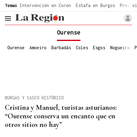
common.go-to-content
Temas
Intervención en Coren
Estafa en Burgos
Previsi
header.menu.open
Ourense
Ourense
Amoeiro
Barbadás
Coles
Esgos
Nogueira
P
BURGAS Y CASCO HISTÓRICO
Cristina y Manuel, turistas asturianos:
“Ourense conserva un encanto que en
otros sitios no hay”