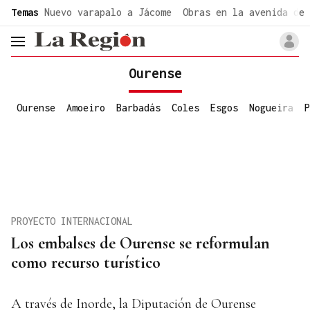
common.go-to-content
Temas
Nuevo varapalo a Jácome
Obras en la avenida de 
header.menu.open
Ourense
Ourense
Amoeiro
Barbadás
Coles
Esgos
Nogueira
P
PROYECTO INTERNACIONAL
Los embalses de Ourense se reformulan
como recurso turístico
A través de Inorde, la Diputación de Ourense