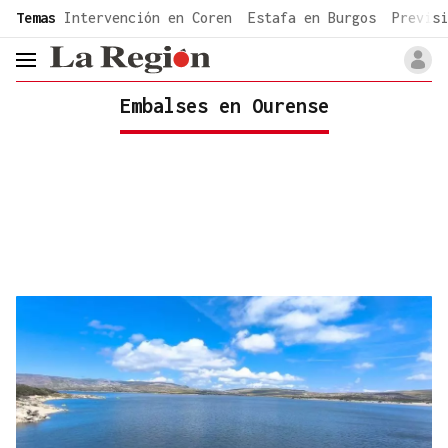
common.go-to-content
Temas
Intervención en Coren
Estafa en Burgos
Previsi
header.menu.open
Embalses en Ourense