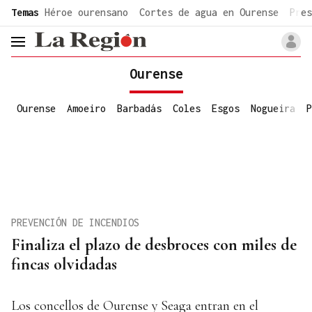
common.go-to-content
Temas
Héroe ourensano
Cortes de agua en Ourense
Pres
header.menu.open
Ourense
Ourense
Amoeiro
Barbadás
Coles
Esgos
Nogueira
P
PREVENCIÓN DE INCENDIOS
Finaliza el plazo de desbroces con miles de
fincas olvidadas
Los concellos de Ourense y Seaga entran en el