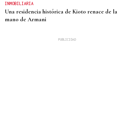
INMOBILIARIA
Una residencia histórica de Kioto renace de la
mano de Armani
PODCAST Y VÍDEO
El primer café | Jueves, 6 de agosto