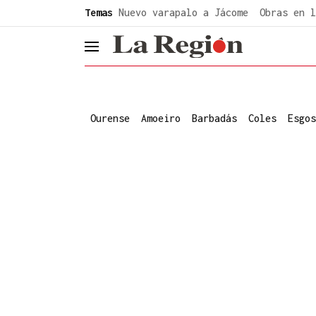
common.go-to-content
Temas
Nuevo varapalo a Jácome
Obras en l
header.menu.open
Ourense
Amoeiro
Barbadás
Coles
Esgos