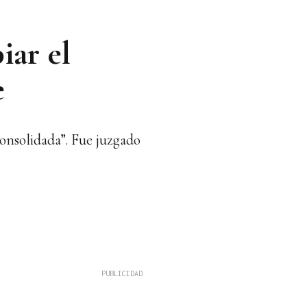
iar el
e
consolidada”. Fue juzgado