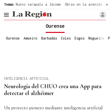
common.go-to-content
Temas
Nuevo varapalo a Jácome
Obras en la avenida de 
header.menu.open
Ourense
Ourense
Amoeiro
Barbadás
Coles
Esgos
Nogueira
P
INTELIGENCIA ARTIFICIAL
Neurología del CHUO crea una App para
detectar el alzhéimer
Un proyecto pionero mediante inteligencia artificial