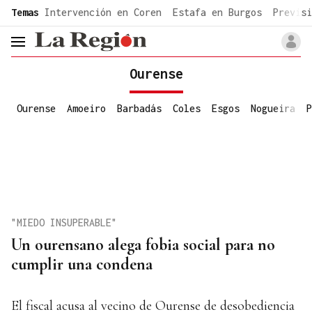
common.go-to-content
Temas
Intervención en Coren
Estafa en Burgos
Previsi
header.menu.open
Ourense
Ourense
Amoeiro
Barbadás
Coles
Esgos
Nogueira
P
"MIEDO INSUPERABLE"
Un ourensano alega fobia social para no
cumplir una condena
El fiscal acusa al vecino de Ourense de desobediencia