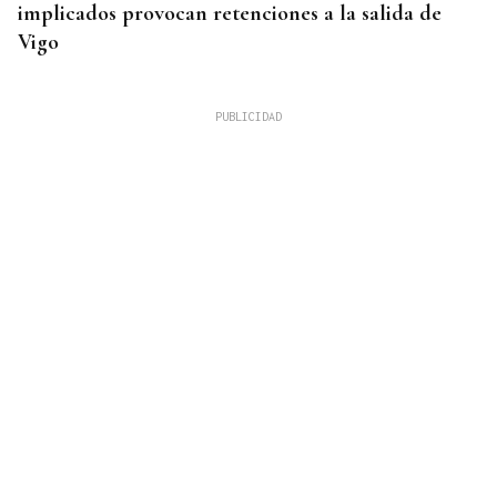
implicados provocan retenciones a la salida de
Vigo
MEJORES ZONAS
Buscador | ¿Dónde y a qué hora se verá el eclipse
del 12 de agosto? Consulta el horario y el mapa
por ciudades