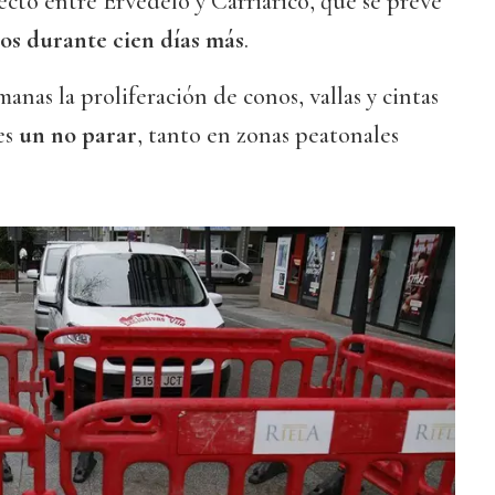
yecto entre Ervedelo y Carriarico, que se prevé
os durante cien días más
.
anas la proliferación de conos, vallas y cintas
es
un no parar
, tanto en zonas peatonales