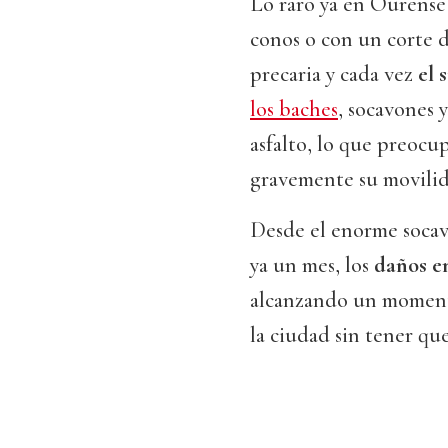
Lo raro ya en Ourense e
conos o con un corte d
precaria y cada vez
el 
los baches
, socavones 
asfalto, lo que preocu
gravemente su movili
Desde el enorme socav
ya un mes, los
daños en
alcanzando un moment
la ciudad sin tener qu