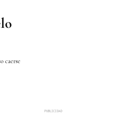
elo
so caerse