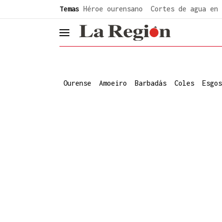
common.go-to-content
Temas
Héroe ourensano
Cortes de agua en 
header.menu.open
Ourense
Amoeiro
Barbadás
Coles
Esgos