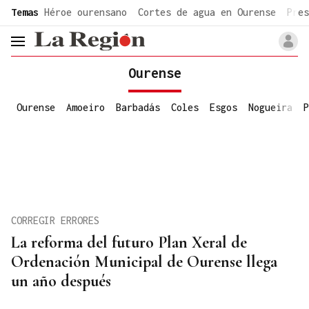
common.go-to-content
Temas
Héroe ourensano
Cortes de agua en Ourense
Pres
header.menu.open
Ourense
Ourense
Amoeiro
Barbadás
Coles
Esgos
Nogueira
P
CORREGIR ERRORES
La reforma del futuro Plan Xeral de
Ordenación Municipal de Ourense llega
un año después