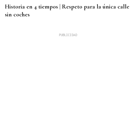
Historia en 4 tiempos | Respeto para la única calle
sin coches
INMOBILIARIA
Una residencia histórica de Kioto renace de la
mano de Armani