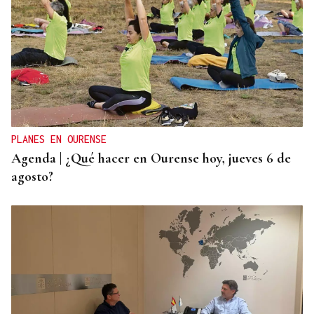
"FELIZ VIAJE AL MONSTRUO"
El Sol, la sangre y el Titanic: Así vivió La Región
el eclipse de 1912 en Ourense
PLANES EN OURENSE
Agenda | ¿Qué hacer en Ourense hoy, jueves 6 de
agosto?