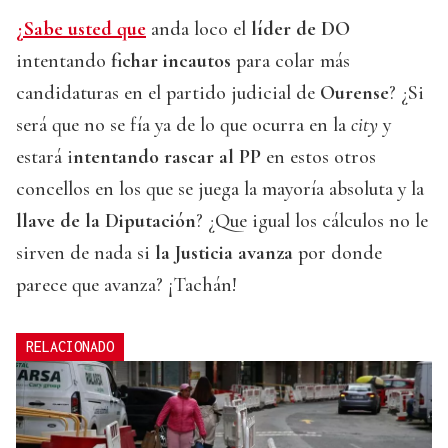
¿Sabe usted que
anda loco el
líder de DO
intentando
fichar incautos
para colar más
candidaturas en el partido judicial de
Ourense
? ¿Si
será que no se fía ya de lo que ocurra en la
city
y
estará i
ntentando rascar al PP
en estos otros
concellos en los que se juega la mayoría absoluta y la
llave de la Diputación
? ¿Que igual los cálculos no le
sirven de nada si
la Justicia avanza
por donde
parece que avanza? ¡Tachán!
RELACIONADO