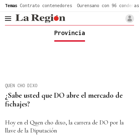
common.go-to-content
Temas
Contrato contenedores
Ourensano con 96 condenas
header.menu.open
Provincia
QUEN CHO DIXO
¿Sabe usted que DO abre el mercado de
fichajes?
Hoy en el Quen cho dixo, la carrera de DO por la
llave de la Diputación