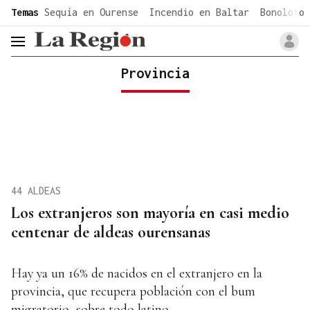
common.go-to-content
Temas
Sequía en Ourense
Incendio en Baltar
Bonoloto 
header.menu.open
Provincia
44 ALDEAS
Los extranjeros son mayoría en casi medio
centenar de aldeas ourensanas
Hay ya un 16% de nacidos en el extranjero en la
provincia, que recupera población con el bum
migratorio, sobre todo latino