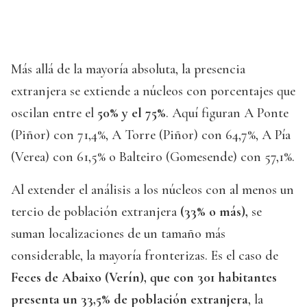
Más allá de la mayoría absoluta, la presencia
extranjera se extiende a núcleos con porcentajes que
oscilan entre el
50% y el 75%
. Aquí figuran A Ponte
(Piñor) con 71,4%, A Torre (Piñor) con 64,7%, A Pía
(Verea) con 61,5% o Balteiro (Gomesende) con 57,1%.
Al extender el análisis a los núcleos con al menos un
tercio de población extranjera
(33% o más),
se
suman localizaciones de un tamaño más
considerable, la mayoría fronterizas. Es el caso de
Feces de Abaixo (Verín), que con 301 habitantes
presenta un 33,5% de población extranjera
, la