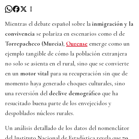
Mientras el debate español sobre la
inmigración y la
convivencia
se polariza en escenarios como el de
Torrepacheco (Murcia)
,
Ourense
emerge como un
ejemplo tangible de cómo la población extranjera
no solo se asienta en el rural, sino que se convierte
en un
motor vital
para su recuperación sin que de
momento haya generado choques culturales, sino
una reversión del
declive demográfico
que ha
resucitado buena parte de los envejecidos y
despoblados núcleos rurales.
Un análisis detallado de los datos del nomenclátor
del Instituto Nacional de Estadística revela que
79