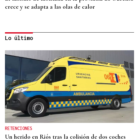
crece y se adapta a las olas de calor
Lo último
POLOS RÍOS E MONTAÑAS DE OURENSE
A Ribeira Sacra, flora e fauna nas ribeiras miñota
e siliense
RETENCIONES
Un herido en Riós tras la colisión de dos coches