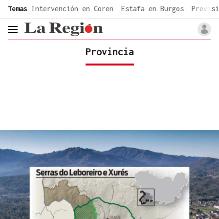
common.go-to-content
Temas
Intervención en Coren
Estafa en Burgos
Previsi
header.menu.open
Provincia