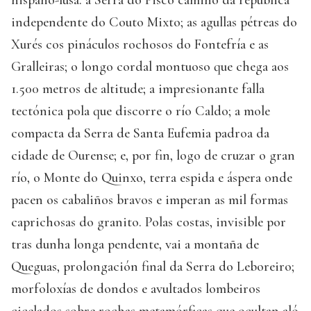
hispano-lusa: a Serra do Pisco camiño da república
independente do Couto Mixto; as agullas pétreas do
Xurés cos pináculos rochosos do Fontefría e as
Gralleiras; o longo cordal montuoso que chega aos
1.500 metros de altitude; a impresionante falla
tectónica pola que discorre o río Caldo; a mole
compacta da Serra de Santa Eufemia padroa da
cidade de Ourense; e, por fin, logo de cruzar o gran
río, o Monte do Quinxo, terra espida e áspera onde
pacen os cabaliños bravos e imperan as mil formas
caprichosas do granito. Polas costas, invisible por
tras dunha longa pendente, vai a montaña de
Queguas, prolongación final da Serra do Leboreiro;
morfoloxías de dondos e avultados lombeiros