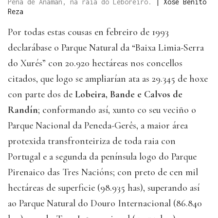
Pena de Anamán, na raia do Leboreiro.
|
Xosé Benito
Reza
Por todas estas cousas en febreiro de 1993
declarábase o Parque Natural da “Baixa Limia-Serra
do Xurés” con 20.920 hectáreas nos concellos
citados, que logo se ampliarían ata as 29.345 de hoxe
con parte dos de
Lobeira, Bande e Calvos de
Randín
; conformando así, xunto co seu veciño o
Parque Nacional da Peneda-Gerês, a maior área
protexida transfronteiriza de toda raia con
Portugal e a segunda da península logo do Parque
Pirenaico das Tres Nacións; con preto de cen mil
hectáreas de superficie (98.935 has), superando así
ao Parque Natural do Douro Internacional (86.840