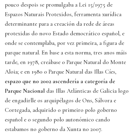
pouco despois se promulgaba a Lei 15/1975 de
Espazos Naturais Protexidos, ferramenta xurídica
determinante para a creación da rede de áreas
protexidas do novo Estado democrático español, e
onde se contemplaba, por vez primeira, a figura de
parque natural. En base a esta norma, tres anos máis
tarde, en 1978, creábase o Parque Natural do Monte
Aloia; e en 1980 o Parque Natural das Illas Cíes,
espazo que no 2002 ascendería a categoría de
Parque Nacional
das Illas Atlánticas de Galicia logo
de engadirlle os arquipélagos de Ons, Sálvora e
Cortegada, adquirido o primeiro polo goberno
español e o segundo polo autonómico cando
estabamos no goberno da Xunta no 2007.