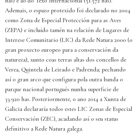
has) e ao do Texo Internacional (51.572 has).
Ademais, o espazo protexido foi declarado no 2004
como Zona de Especial Protección para as Aves
(ZEPA) e incluído tamén na relación de Lugares de
Interese Comunitario (LIC) da Rede Natura 2000 (o
gran proxecto europeo para a conservación da
natureza), xunto coas terras altas dos concellos de
Verea, Quintela de Leirado e Padrenda; pechando
así o gran arco que configura pola outra banda o
parque nacional portugués nunha superficie de
33.920 has. Posteriormente, o ano 2014 a Xunta de
Galicia declararía todos estes LIC Zonas de Especial
Conservación (ZEC), acadando así o seu status
definitivo a Rede Natura galega.