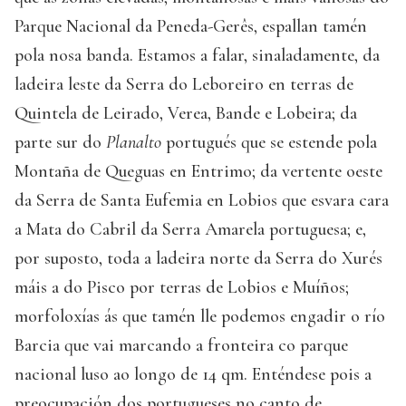
Parque Nacional da Peneda-Gerês, espallan tamén
pola nosa banda. Estamos a falar, sinaladamente, da
ladeira leste da Serra do Leboreiro en terras de
Quintela de Leirado, Verea, Bande e Lobeira; da
parte sur do
Planalto
portugués que se estende pola
Montaña de Queguas en Entrimo; da vertente oeste
da Serra de Santa Eufemia en Lobios que esvara cara
a Mata do Cabril da Serra Amarela portuguesa; e,
por suposto, toda a ladeira norte da Serra do Xurés
máis a do Pisco por terras de Lobios e Muíños;
morfoloxías ás que tamén lle podemos engadir o río
Barcia que vai marcando a fronteira co parque
nacional luso ao longo de 14 qm. Enténdese pois a
preocupación dos portugueses no canto de