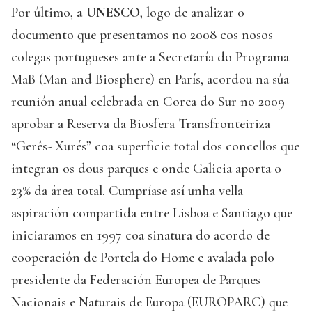
Por último,
a UNESCO
, logo de analizar o
documento que presentamos no 2008 cos nosos
colegas portugueses ante a Secretaría do Programa
MaB (Man and Biosphere) en París, acordou na súa
reunión anual celebrada en Corea do Sur no 2009
aprobar a Reserva da Biosfera Transfronteiriza
“Gerês- Xurés” coa superficie total dos concellos que
integran os dous parques e onde Galicia aporta o
23% da área total. Cumpríase así unha vella
aspiración compartida entre Lisboa e Santiago que
iniciaramos en 1997 coa sinatura do acordo de
cooperación de Portela do Home e avalada polo
presidente da Federación Europea de Parques
Nacionais e Naturais de Europa (EUROPARC) que