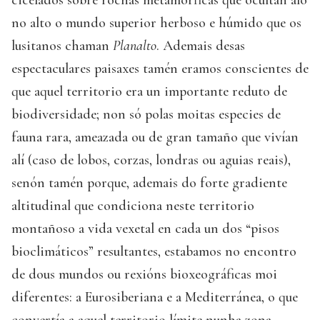
cicelados sobre rochas metamórficas que ocultan aló
no alto o mundo superior herboso e húmido que os
lusitanos chaman
Planalto
. Ademais desas
espectaculares paisaxes tamén eramos conscientes de
que aquel territorio era un importante reduto de
biodiversidade; non só polas moitas especies de
fauna rara, ameazada ou de gran tamaño que vivían
alí (caso de lobos, corzas, londras ou aguias reais),
senón tamén porque, ademais do forte gradiente
altitudinal que condiciona neste territorio
montañoso a vida vexetal en cada un dos “pisos
bioclimáticos” resultantes, estabamos no encontro
de dous mundos ou rexións bioxeográficas moi
diferentes: a Eurosiberiana e a Mediterránea, o que