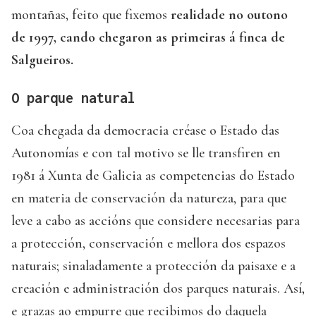
montañas, feito que fixemos
realidade no outono
de 1997, cando chegaron as primeiras á finca de
Salgueiros.
O parque natural
Coa chegada da democracia créase o Estado das
Autonomías e con tal motivo se lle transfiren en
1981 á Xunta de Galicia as competencias do Estado
en materia de conservación da natureza, para que
leve a cabo as accións que considere necesarias para
a protección, conservación e mellora dos espazos
naturais; sinaladamente a protección da paisaxe e a
creación e administración dos parques naturais. Así,
e grazas ao empurre que recibimos do daquela