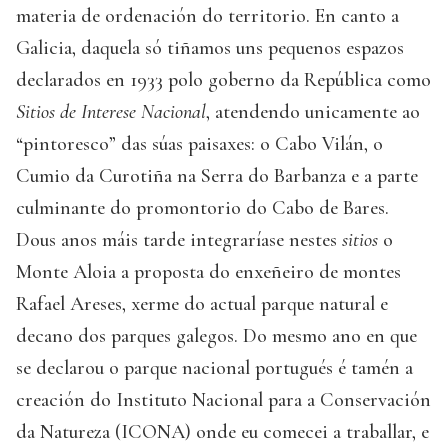
materia de ordenación do territorio. En canto a
Galicia, daquela só tiñamos uns pequenos espazos
declarados en 1933 polo goberno da República como
Sitios de Interese Nacional
, atendendo unicamente ao
“pintoresco” das súas paisaxes: o Cabo Vilán, o
Cumio da Curotiña na Serra do Barbanza e a parte
culminante do promontorio do Cabo de Bares.
Dous anos máis tarde integraríase nestes
sitios
o
Monte Aloia a proposta do enxeñeiro de montes
Rafael Areses, xerme do actual parque natural e
decano dos parques galegos. Do mesmo ano en que
se declarou o parque nacional portugués é tamén a
creación do Instituto Nacional para a Conservación
da Natureza (ICONA) onde eu comecei a traballar, e