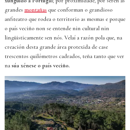
xunguido a Portugal
; por proximidade, por seren as
grandes
montañas
que conforman o grandioso
anfiteatro que rodea o territorio as mesmas e porque
o país veciño non se entende nin cultural nin
lingüisticamente sen nós. Velaí a razón pola que, na
creación desta grande área protexida de case
trescentos quilómetros cadrados, teña tanto que ver
na
súa xénese o país veciño.