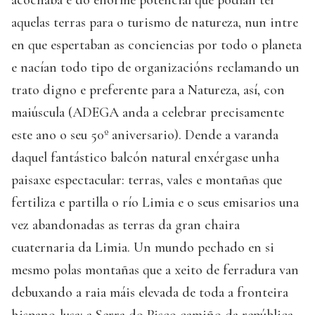
acochaba e do enorme potencial que podían ter
aquelas terras para o turismo de natureza, nun intre
en que espertaban as conciencias por todo o planeta
e nacían todo tipo de organizacións reclamando un
trato digno e preferente para a Natureza, así, con
maiúscula (ADEGA anda a celebrar precisamente
este ano o seu 50º aniversario). Dende a varanda
daquel fantástico balcón natural enxérgase unha
paisaxe espectacular: terras, vales e montañas que
fertiliza e partilla o río Limia e o seus emisarios una
vez abandonadas as terras da gran chaira
cuaternaria da Limia. Un mundo pechado en si
mesmo polas montañas que a xeito de ferradura van
debuxando a raia máis elevada de toda a fronteira