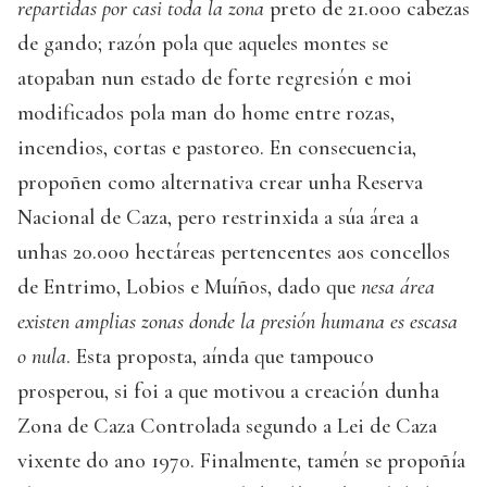
repartidas por casi toda la zona
preto de 21.000 cabezas
de gando; razón pola que aqueles montes se
atopaban nun estado de forte regresión e moi
modificados pola man do home entre rozas,
incendios, cortas e pastoreo. En consecuencia,
propoñen como alternativa crear unha Reserva
Nacional de Caza, pero restrinxida a súa área a
unhas 20.000 hectáreas pertencentes aos concellos
de Entrimo, Lobios e Muíños, dado que
nesa área
existen amplias zonas donde la presión humana es escasa
o nula
. Esta proposta, aínda que tampouco
prosperou, si foi a que motivou a creación dunha
Zona de Caza Controlada segundo a Lei de Caza
vixente do ano 1970. Finalmente, tamén se propoñía