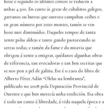
hoxe e segundo os últimos censos se reducen a
unhas 4.500. En canto ás greas de cabaliños galegos,
garranos ou burras que outrora campaban ceibes e
en gran número por estes montes, tamén se ven
hoxe moi diminuídos. Daqueles tempos de tanta
xente polas aldeas e tanto gando pastoreando as
serras todas; e tamén da fame e da miseria que
obrigou á xente a emigrar, quédanos algunhas obras
de referencia, tan evocadoras e tan ben escritas que
se nos pon a pel de galiña. Ese é o caso do libro de
Alberto Pérez Adán “Olelas na lembranza”,
publicado no 2008 pola Deputación Provincial de
Ourense e que ben merecía unha reedición. Esa obra
é todo un canto á liberdade, á vida naquela época e a