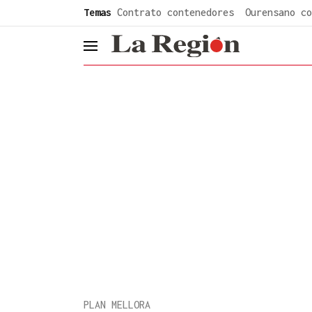
common.go-to-content
Temas
Contrato contenedores
Ourensano co
header.menu.open
PLAN MELLORA