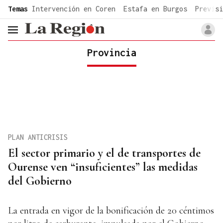
common.go-to-content
Temas
Intervención en Coren
Estafa en Burgos
Previsi
header.menu.open
Provincia
PLAN ANTICRISIS
El sector primario y el de transportes de
Ourense ven “insuficientes” las medidas
del Gobierno
La entrada en vigor de la bonificación de 20 céntimos