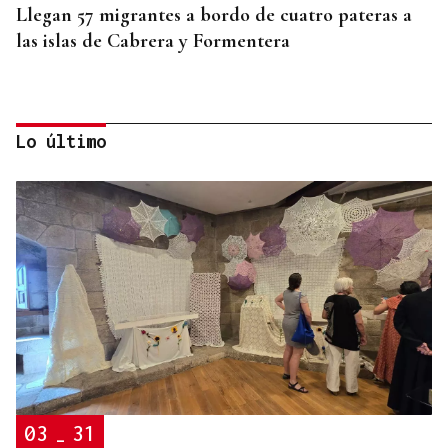
Llegan 57 migrantes a bordo de cuatro pateras a
las islas de Cabrera y Formentera
Lo último
FALTA DE MEDIOS
Vivas pide expulsar de inmediato a migrantes que
siguen en Ceuta y "blindar" la frontera con más
medios europeos
03
31
-