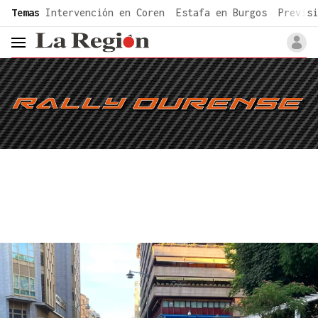
common.go-to-content
Temas
Intervención en Coren
Estafa en Burgos
Previsi
header.menu.open