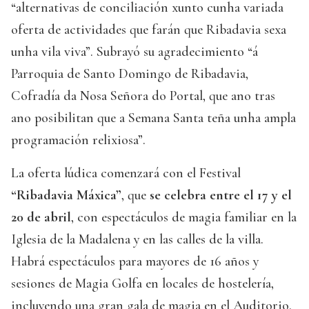
“alternativas de conciliación xunto cunha variada
oferta de actividades que farán que Ribadavia sexa
unha vila viva”. Subrayó su agradecimiento “á
Parroquia de Santo Domingo de Ribadavia,
Cofradía da Nosa Señora do Portal, que ano tras
ano posibilitan que a Semana Santa teña unha ampla
programación relixiosa”.
La oferta lúdica comenzará con el Festival
“Ribadavia Máxica”
, que
se celebra entre el 17 y el
20 de abril
, con espectáculos de magia familiar en la
Iglesia de la Madalena y en las calles de la villa.
Habrá espectáculos para mayores de 16 años y
sesiones de Magia Golfa en locales de hostelería,
incluyendo una gran gala de magia en el Auditorio.