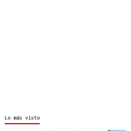
día antes del final del plazo
Lo más visto