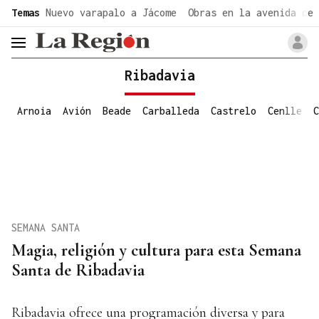
common.go-to-content
Temas
Nuevo varapalo a Jácome
Obras en la avenida de 
header.menu.open
Ribadavia
Arnoia
Avión
Beade
Carballeda
Castrelo
Cenlle
C
SEMANA SANTA
Magia, religión y cultura para esta Semana
Santa de Ribadavia
Ribadavia ofrece una programación diversa y para