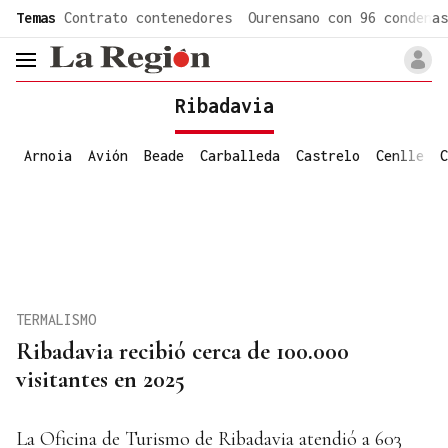
common.go-to-content
Temas
Contrato contenedores
Ourensano con 96 condenas
header.menu.open
Ribadavia
Arnoia
Avión
Beade
Carballeda
Castrelo
Cenlle
C
TERMALISMO
Ribadavia recibió cerca de 100.000
visitantes en 2025
La Oficina de Turismo de Ribadavia atendió a 603