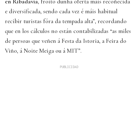
en Ribadavia
, froito dunha oferta máis recoñecida
e diversificada, sendo cada vez é máis habitual
recibir turistas fóra da tempada alta”, recordando
que en los cálculos no están contabilizadas “as miles
de persoas que veñen á Festa da Istoria, a Feira do
Viño, á Noite Meiga ou á MIT”.