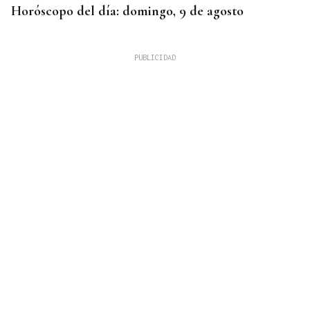
Horóscopo del día: domingo, 9 de agosto
APELA A LA CONSTITUCIÓN
Abascal: “La traición de Pedro Sánchez a los
españoles debe llevarse a los tribunales”