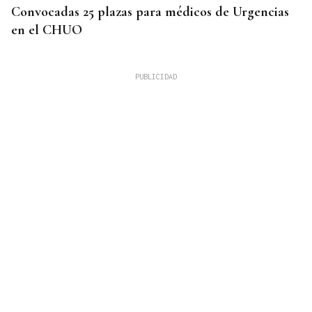
Convocadas 25 plazas para médicos de Urgencias
en el CHUO
CUATRO PERSONAS
Identificados los cuerpos de la familia de Marín
fallecida en los terremotos de La Guaira