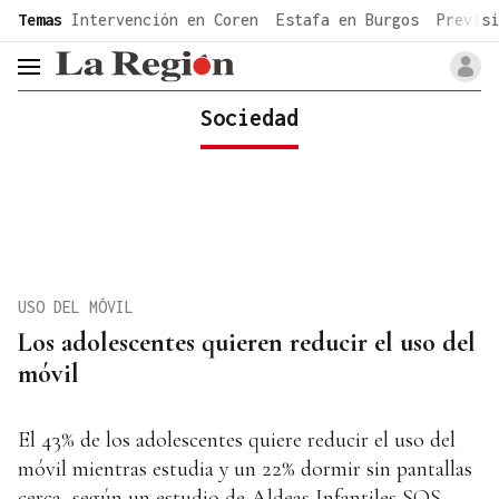
common.go-to-content
Temas
Intervención en Coren
Estafa en Burgos
Previsi
header.menu.open
Sociedad
USO DEL MÓVIL
Los adolescentes quieren reducir el uso del
móvil
El 43% de los adolescentes quiere reducir el uso del
móvil mientras estudia y un 22% dormir sin pantallas
cerca, según un estudio de Aldeas Infantiles SOS