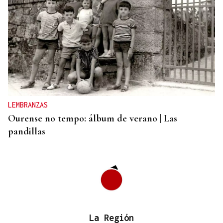
AHORRO ENERGÉTICO
La UE lanza una campaña de ahorro energético
doméstico
LEMBRANZAS
Ourense no tempo: álbum de verano | Las
pandillas
La Región