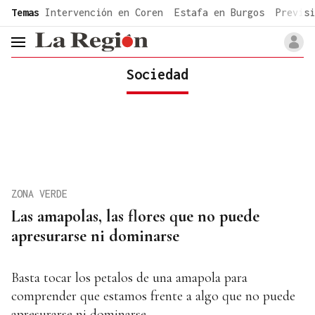
common.go-to-content
Temas
Intervención en Coren
Estafa en Burgos
Previsi
header.menu.open
Sociedad
ZONA VERDE
Las amapolas, las flores que no puede
apresurarse ni dominarse
Basta tocar los petalos de una amapola para
comprender que estamos frente a algo que no puede
apresurarse ni dominarse