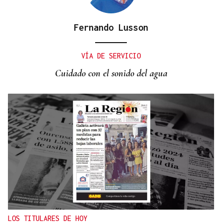
Fernando Lusson
AHORRO ENERGÉTICO
La UE lanza una campaña de ahorro energético
VÍA DE SERVICIO
doméstico
Cuidado con el sonido del agua
LOS TITULARES DE HOY