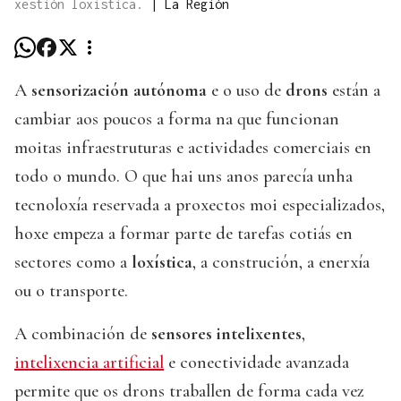
xestión loxística.
|
La Región
A
sensorización autónoma
e o uso de
drons
están a
cambiar aos poucos a forma na que funcionan
moitas infraestruturas e actividades comerciais en
todo o mundo. O que hai uns anos parecía unha
tecnoloxía reservada a proxectos moi especializados,
hoxe empeza a formar parte de tarefas cotiás en
sectores como a
loxística
, a construción, a enerxía
ou o transporte.
A combinación de
sensores intelixentes
,
intelixencia artificial
e conectividade avanzada
permite que os drons traballen de forma cada vez