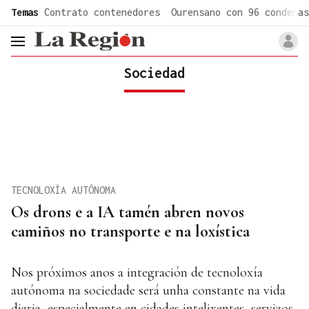
common.go-to-content
Temas
Contrato contenedores
Ourensano con 96 condenas
header.menu.open
Sociedad
TECNOLOXÍA AUTÓNOMA
Os drons e a IA tamén abren novos
camiños no transporte e na loxística
Nos próximos anos a integración de tecnoloxía
autónoma na sociedade será unha constante na vida
diaria, especialmente en cidades intelixentes, servizos