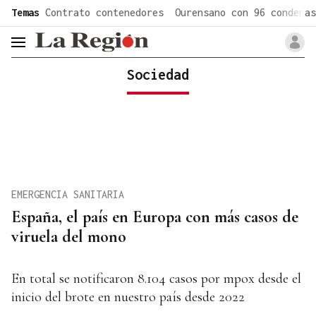
common.go-to-content
Temas
Contrato contenedores
Ourensano con 96 condenas
header.menu.open
Sociedad
EMERGENCIA SANITARIA
España, el país en Europa con más casos de
viruela del mono
En total se notificaron 8.104 casos por mpox desde el
inicio del brote en nuestro país desde 2022