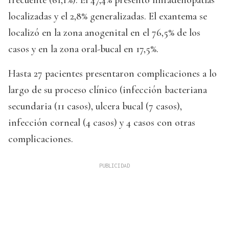
frecuente (61,1%). El 47,4% presentó linfadenopatías
localizadas y el 2,8% generalizadas. El exantema se
localizó en la zona anogenital en el 76,5% de los
casos y en la zona oral-bucal en 17,5%.
Hasta 27 pacientes presentaron complicaciones a lo
largo de su proceso clínico (infección bacteriana
secundaria (11 casos), ulcera bucal (7 casos),
infección corneal (4 casos) y 4 casos con otras
complicaciones.