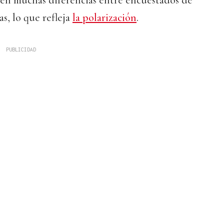
ten muchas diferencias entre encuestados de
s, lo que refleja
la polarización
.