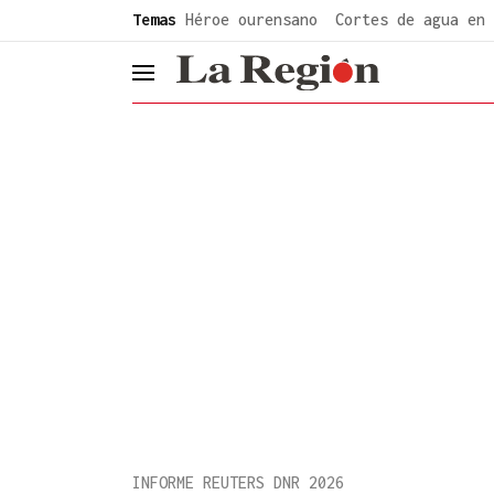
common.go-to-content
Temas
Héroe ourensano
Cortes de agua en 
header.menu.open
INFORME REUTERS DNR 2026