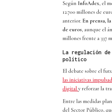
Según
InfoAdex
, el 
12.700 millones de eur
anterior.
En prensa, la
de euros
, aunque el ám
millones frente a 337 m
La regulación de
político
El debate sobre el futu
las iniciativas impuls
digital
y reforzar la t
Entre las medidas plan
del Sector Público, qu