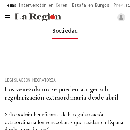
common.go-to-content
Temas
Intervención en Coren
Estafa en Burgos
Previsi
header.menu.open
Sociedad
LEGISLACIÓN MIGRATORIA
Los venezolanos se pueden acoger a la
regularización extraordinaria desde abril
Solo podrán beneficiarse de la regularización
extraordinaria los venezolanos que residan en España
desde antes de 2026